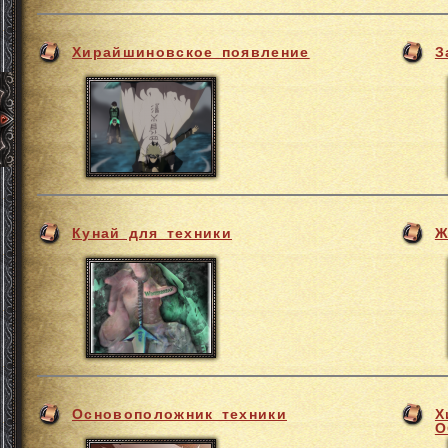
Хирайшиновское появление
З
Кунай для техники
Ж
Основоположник техники
Х
О