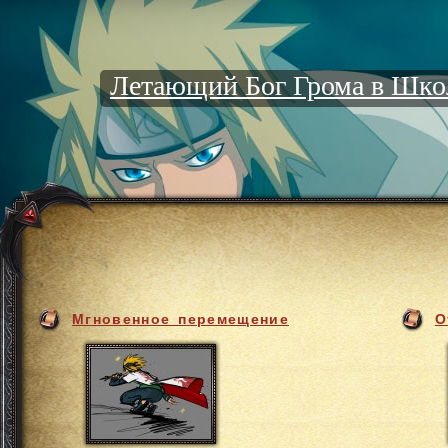
Летающий Бог Грома в Шко
Мгновенное перемещение
О