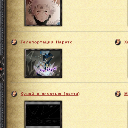
Телепортация Наруто
Х
Кунай с печатью (скетч)
М